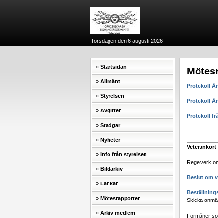
Torsdagen den 6 augusti 2026
Startsidan
Mötesr
Allmänt
Protokoll Å
Styrelsen
Protokoll Å
Avgifter
Protokoll fr
Stadgar
Nyheter
Veterankort
Info från styrelsen
Regelverk om
Bildarkiv
Beslut om v
Länkar
Beställning
Mötesrapporter
Skicka anmäla
Arkiv medlem
Förmåner som