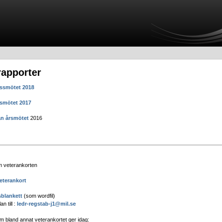
apporter
rssmötet 2018
rsmötet 2017
ån årsmötet
2016
 veterankorten
eterankort
sblankett
(som wordfil)
n till :
ledr-regstab-j1@mil.se
 bland annat veterankortet ger idag: