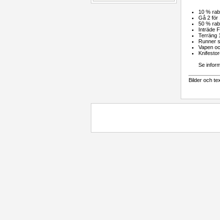
10 % rab
Gå 2 för
50 % raba
Inträde
Terräng 
Runner s
Vapen oc
Knifesto
Se infor
Bilder och te