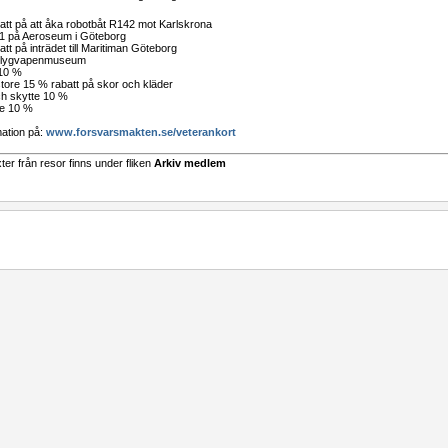
att på att åka robotbåt R142 mot Karlskrona
 1 på Aeroseum i Göteborg
tt på inträdet till Maritiman Göteborg
 Flygvapenmuseum
10 %
tore 15 % rabatt på skor och kläder
h skytte 10 %
re 10 %
mation på:
www.forsvarsmakten.se/veterankort
xter från resor finns under fliken
Arkiv medlem